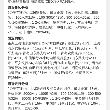
友·海鲜青岛菜·海肠捞饭(CBD万达店)265米。
附近餐饮分析
2公里范围内共136家餐饮。最近距离: 9米，最远距离: 1500
米； 100米内21家，100-300米42家，300-500米32家，500
米-1公里35家，1-2公里6家；餐饮类型36种，前三种热门类
型：海鲜餐厅19家、鲁菜18家、中餐13家。人均约¥5～
¥488。统计时间：2026-06。
附近的银行
距离上海浦东发展银行24小时自助银行(市北支行)16米、上海
浦东发展银行(市北支行)18米、中信银行(山东路支行)208米、
平安银行(青岛山东路支行)230米、青岛农商银行(市北支
行)242米、中信银行24小时自助银行服务(山东路支行)200
米、平安银行24小时自助服务(青岛山东路支行)221米、青岛农
商银行24小时自助银行(市北支行)224米、招商银行24小时自
助银行(山东路支行)261米、中国银行(青岛中央商务区支
行)266米。
附近银行分析
2公里范围内共113家银行及相关金融网点。最近距离: 16米，
最远距离: 2000米； 100米内2家，100-300米11家，300-500
米32家，500米-1公里25家，1-2公里43家；主要银行品牌包
括：中国工商银行15家、中国建设银行11家、交通银行10家。
统计时间：2026-06。