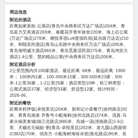
周边信息
附近的酒店
距离如家派柏·云酒店(青岛中央商务区万达广场店)264米、青
岛富力艾美酒店269米、春暖花开青年旅舍220米、海上石公寓
(万达广场店)278米、栖悦享宿Loft度假民宿(延吉路万达店)210
米、和颐至尚酒店(青岛山东路中央商务区万达广场店)285米、
青岛海明威大酒店865米、青岛觅童话民宿275米、青岛鸿安大
酒店1.4公里、慧的精品公寓(中央商务区万达店)206米。
附近酒店分析
2公里范围内共100家酒店。最近距离: 68米，最远距离: 1900
米； 100米内1家，100-300米15家，300-500米23家，500
米-1公里36家，1-2公里25家；酒店类型10种，前三种类型：
公寓式酒店37家、经济型33家、舒适型12家。统计时间：
2026-06。
附近的餐饮
距离米村拌饭(卓悦里店)204米、新和记小菜餐厅(徐州路店)92
米、青青岛渔港·齐鲁号小船海鲜(徐州北路店)374米、清真·马
家火锅美食城(镇江北路店)885米、岛城一汤(洮南路店)1.6公
里、天赐吉元锅贴·粥(青岛·卓悦里店)202米、老九圆山西面馆
(CBD店)70米、俏东方·小船海鲜海味水饺(敦化路店)95米、良