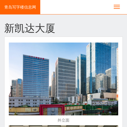
青岛写字楼信息网
切
换
导
航
新凯达大厦
外立面