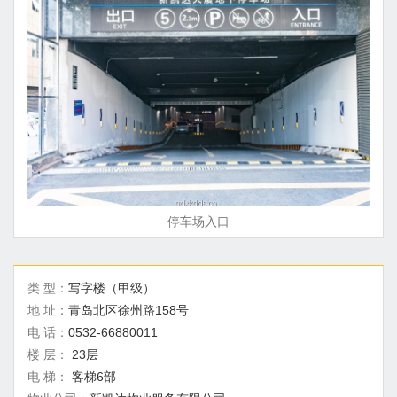
停车场入口
类 型：
写字楼（甲级）
地 址：
青岛北区徐州路158号
电 话：
0532-66880011
楼 层：
23层
电 梯：
客梯6部