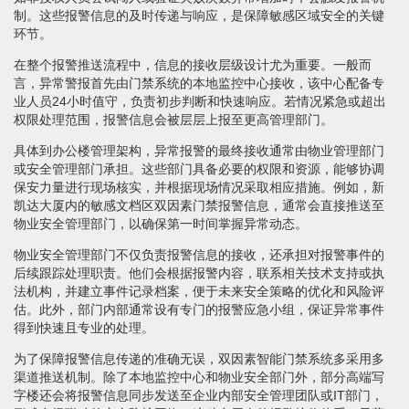
制。这些报警信息的及时传递与响应，是保障敏感区域安全的关键
环节。
在整个报警推送流程中，信息的接收层级设计尤为重要。一般而
言，异常警报首先由门禁系统的本地监控中心接收，该中心配备专
业人员24小时值守，负责初步判断和快速响应。若情况紧急或超出
权限处理范围，报警信息会被层层上报至更高管理部门。
具体到办公楼管理架构，异常报警的最终接收通常由物业管理部门
或安全管理部门承担。这些部门具备必要的权限和资源，能够协调
保安力量进行现场核实，并根据现场情况采取相应措施。例如，新
凯达大厦内的敏感文档区双因素门禁报警信息，通常会直接推送至
物业安全管理部门，以确保第一时间掌握异常动态。
物业安全管理部门不仅负责报警信息的接收，还承担对报警事件的
后续跟踪处理职责。他们会根据报警内容，联系相关技术支持或执
法机构，并建立事件记录档案，便于未来安全策略的优化和风险评
估。此外，部门内部通常设有专门的报警应急小组，保证异常事件
得到快速且专业的处理。
为了保障报警信息传递的准确无误，双因素智能门禁系统多采用多
渠道推送机制。除了本地监控中心和物业安全部门外，部分高端写
字楼还会将报警信息同步发送至企业内部安全管理团队或IT部门，