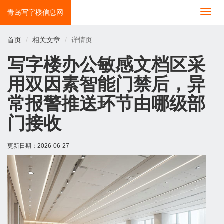
青岛写字楼信息网
切
换
导
首页
相关文章
详情页
航
写字楼办公敏感文档区采
用双因素智能门禁后，异
常报警推送环节由哪级部
门接收
更新日期：
2026-06-27