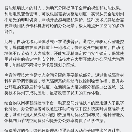
智能玻璃技术的引入，为动态分隔提供了全新的视觉和功能效果。
利用电致变色玻璃，可以根据需要调整透明度，实现从完全透明到
不透光的即时切换，兼顾开放感与隐私保护。这种技术尤其适合需
要兼顾团队协作和机密讨论的办公场景，极大地提升了空间的多功
能性。
此外，自动化移动墙体系统正在逐步普及。通过机械驱动和智能控
制，墙体能够在预设轨道上平稳移动，快速改变空间布局。自动化
墙体不仅节省了人力成本，还能实现精确定位与安全锁定，保障使
用过程中的稳定性和安全性。该技术在大型开放式办公区域尤为适
用，能根据不同活动需求灵活划分区域。
声音管理技术也是动态空间分隔的重要组成部分。通过集成隔音材
料和声学调节装置，动态隔断系统能够有效控制噪音传播，提升办
公环境的安静度和专注度。在新凯达大厦的部分智能办公区域，这
类技术得到了成功应用，显著改善了员工的工作体验。
结合物联网和智能控制平台，动态空间分隔技术的应用进入了数字
化阶段。办公管理者可以通过移动终端或中控系统实时调整隔断状
态，甚至根据人员流动和使用数据自动优化空间布局。这种智能反
馈机制为节约空间资源和提升办公效率提供了科学依据。
值得关注的是，绿色环保理念也逐渐融入动态分隔技术的设计中。