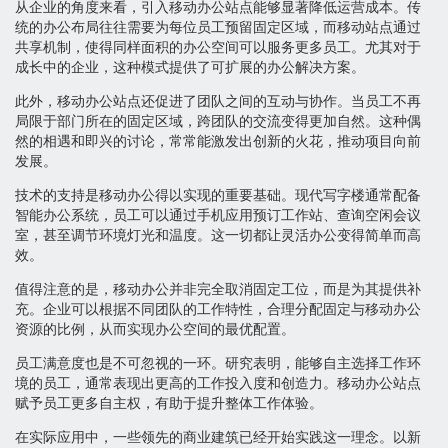
从企业的角度来看，引入移动办公站点能够显著降低运营成本。传
统的办公布局往往需要为每位员工预留固定区域，而移动站点通过
共享机制，使得同样面积的办公空间可以服务更多员工。尤其对于
成长中的企业，这种模式提供了可扩展的办公解决方案。
此外，移动办公站点还促进了团队之间的互动与协作。当员工不再
局限于部门所在的固定区域，跨团队的交流变得更加自然。这种偶
然的相遇和即兴的讨论，常常能激发出创新的火花，推动项目向前
发展。
技术的支持是移动办公得以实现的重要基础。现代写字楼通常配备
智能办公系统，员工可以通过手机应用预订工作站、查询空闲会议
室，甚至调节环境灯光和温度。这一切都让灵活办公变得简单而高
效。
值得注意的是，移动办公并非完全取消固定工位，而是为其提供补
充。企业可以根据不同团队的工作特性，合理分配固定与移动办公
资源的比例，从而实现办公空间的最优配置。
员工满意度也是不可忽视的一环。研究表明，能够自主选择工作环
境的员工，通常表现出更高的工作投入度和创造力。移动办公站点
赋予员工更多自主权，有助于提升整体工作体验。
在实际应用中，一些领先的商业建筑已经开始实践这一理念。以新