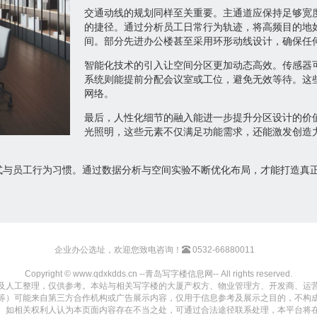
交通动线的规划同样至关重要。主通道应保持足够宽
的捷径。通过分析员工日常行为轨迹，将高频目的地
间。部分先进办公楼甚至采用环形动线设计，确保任
智能化技术的引入让空间分区更加动态高效。传感器
系统则能提前分配会议室或工位，避免无效等待。这
网络。
最后，人性化细节的融入能进一步提升分区设计的价
光照明，这些元素不仅满足功能需求，还能激发创造
式与员工行为习惯。通过数据分析与空间实验不断优化布局，才能打造真
企业办公选址，欢迎您致电咨询！
0532-66880011
Copyright © www.qdxkdds.cn --青岛写字楼信息网-- All rights reserved.
及人工整理，仅供参考。本站与相关写字楼的大厦产权方、物业管理方、开发商、运
等）可能来自第三方合作机构或广告展示内容，仅用于信息参考及展示之目的，不构
。如相关权利人认为本页面内容存在不当之处，可通过合法途径联系处理，本平台将