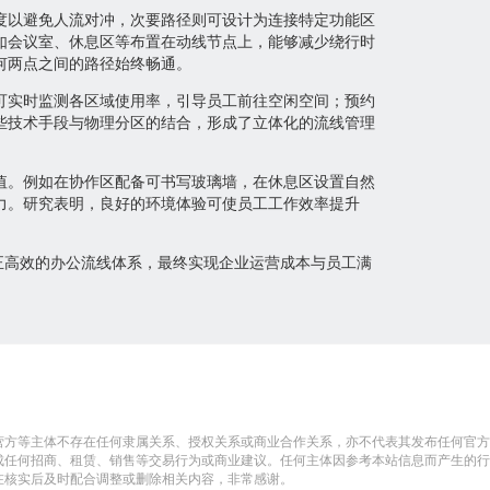
度以避免人流对冲，次要路径则可设计为连接特定功能区
如会议室、休息区等布置在动线节点上，能够减少绕行时
何两点之间的路径始终畅通。
可实时监测各区域使用率，引导员工前往空闲空间；预约
些技术手段与物理分区的结合，形成了立体化的流线管理
值。例如在协作区配备可书写玻璃墙，在休息区设置自然
力。研究表明，良好的环境体验可使员工工作效率提升
正高效的办公流线体系，最终实现企业运营成本与员工满
营方等主体不存在任何隶属关系、授权关系或商业合作关系，亦不代表其发布任何官方
成任何招商、租赁、销售等交易行为或商业建议。任何主体因参考本站信息而产生的行
在核实后及时配合调整或删除相关内容，非常感谢。