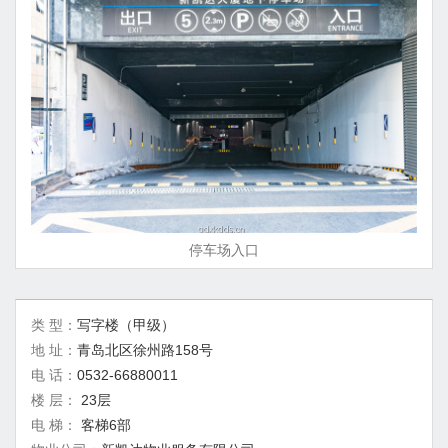
停车场入口
类 型：
写字楼（甲级）
地 址：
青岛北区徐州路158号
电 话：
0532-66880011
楼 层：
23层
电 梯：
客梯6部