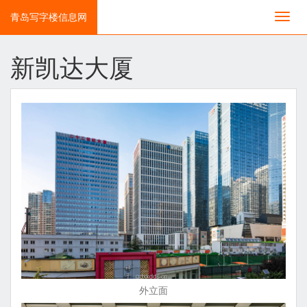
青岛写字楼信息网
切
换
导
航
新凯达大厦
外立面