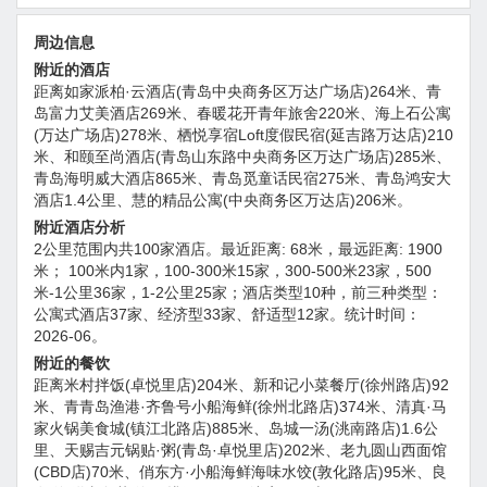
周边信息
附近的酒店
距离如家派柏·云酒店(青岛中央商务区万达广场店)264米、青
岛富力艾美酒店269米、春暖花开青年旅舍220米、海上石公寓
(万达广场店)278米、栖悦享宿Loft度假民宿(延吉路万达店)210
米、和颐至尚酒店(青岛山东路中央商务区万达广场店)285米、
青岛海明威大酒店865米、青岛觅童话民宿275米、青岛鸿安大
酒店1.4公里、慧的精品公寓(中央商务区万达店)206米。
附近酒店分析
2公里范围内共100家酒店。最近距离: 68米，最远距离: 1900
米； 100米内1家，100-300米15家，300-500米23家，500
米-1公里36家，1-2公里25家；酒店类型10种，前三种类型：
公寓式酒店37家、经济型33家、舒适型12家。统计时间：
2026-06。
附近的餐饮
距离米村拌饭(卓悦里店)204米、新和记小菜餐厅(徐州路店)92
米、青青岛渔港·齐鲁号小船海鲜(徐州北路店)374米、清真·马
家火锅美食城(镇江北路店)885米、岛城一汤(洮南路店)1.6公
里、天赐吉元锅贴·粥(青岛·卓悦里店)202米、老九圆山西面馆
(CBD店)70米、俏东方·小船海鲜海味水饺(敦化路店)95米、良