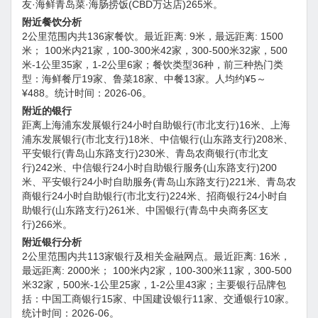
友·海鲜青岛菜·海肠捞饭(CBD万达店)265米。
附近餐饮分析
2公里范围内共136家餐饮。最近距离: 9米，最远距离: 1500
米； 100米内21家，100-300米42家，300-500米32家，500
米-1公里35家，1-2公里6家；餐饮类型36种，前三种热门类
型：海鲜餐厅19家、鲁菜18家、中餐13家。人均约¥5～
¥488。统计时间：2026-06。
附近的银行
距离上海浦东发展银行24小时自助银行(市北支行)16米、上海
浦东发展银行(市北支行)18米、中信银行(山东路支行)208米、
平安银行(青岛山东路支行)230米、青岛农商银行(市北支
行)242米、中信银行24小时自助银行服务(山东路支行)200
米、平安银行24小时自助服务(青岛山东路支行)221米、青岛农
商银行24小时自助银行(市北支行)224米、招商银行24小时自
助银行(山东路支行)261米、中国银行(青岛中央商务区支
行)266米。
附近银行分析
2公里范围内共113家银行及相关金融网点。最近距离: 16米，
最远距离: 2000米； 100米内2家，100-300米11家，300-500
米32家，500米-1公里25家，1-2公里43家；主要银行品牌包
括：中国工商银行15家、中国建设银行11家、交通银行10家。
统计时间：2026-06。